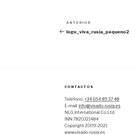
Navegación
ANTERIOR
Entrada
de
anterior:
logo_viva_rusia_pequeno2
entradas
CONTACTOS
Telefono:
+34 654 89 37 48
E-mail:
info@visado-rusia.es
NLG International Co.Ltd.
INN 7820321484
Copyright 2009-2021
www.visado-rusia.es