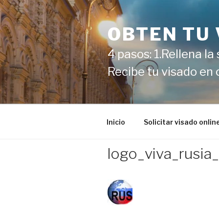
Ir
al
OBTEN TU 
contenido
4 pasos: 1.Rellena la
Recibe tu visado en
Inicio
Solicitar visado onlin
logo_viva_rusi