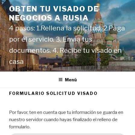
Ir
OBTEN TU VISADO DE
al
NEGOCIOS A RUSIA
contenido
4 pasos: 1.Rellena la solicitud. 2.Paga
por el servicio. 3. Envía tus
documentos. 4. Recibe tu visado en
casa
Menú
FORMULARIO SOLICITUD VISADO
Por favor, ten en cuenta que tu información se guarda en
nuestro servidor cuando hayas finalizado el relleno de
formulario.